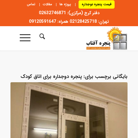
قیمت پنجره دوجداره
پروژه ها
مقالات
تماس
دفتر کرج (مرکزی): 02632746871
تهران: 02128425718 همراه: 09120591647
بایگانی برچسب برای:
پنجره دوجداره برای اتاق کودک