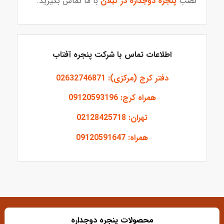
نصب
پنجره دوجداره در گیلان
با ما تماس بگیرید.
اطلاعات تماس با شرکت پنجره آفتاب
دفتر کرج (مرکزی): 02632746871
همراه کرج: 09120593196
تهران: 02128425718
همراه: 09120591647
محصولات پنجره دوجداره