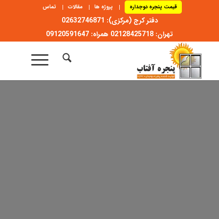
قیمت پنجره دوجداره
پروژه ها
مقالات
تماس
دفتر کرج (مرکزی): 02632746871
تهران: 02128425718 همراه: 09120591647