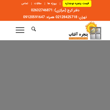
قیمت پنجره دوجداره
پروژه ها
مقالات
تماس
دفتر کرج (مرکزی): 02632746871
تهران: 02128425718 همراه: 09120591647