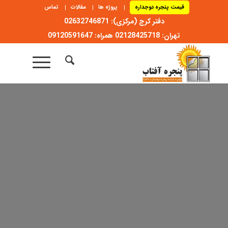
قیمت پنجره دوجداره
پروژه ها
مقالات
تماس
دفتر کرج (مرکزی): 02632746871
تهران: 02128425718 همراه: 09120591647