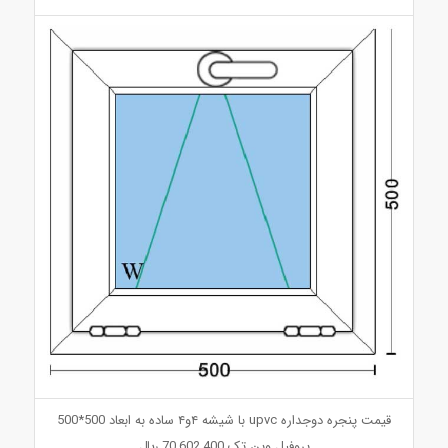
قیمت پنجره دوجداره upvc با شیشه ۴و۴ ساده به ابعاد 500*500
پروفیل وین تک 70,602,400 ريال