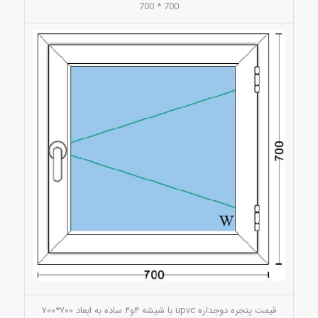
700 * 700
قیمت پنجره دوجداره upvc با شیشه ۴و۴ ساده به ابعاد ۷۰۰*۷۰۰