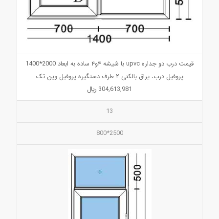
قیمت درب دو جداره upvc با شیشه ۴و۴ ساده به ابعاد 2000*1400
پروفیل درب، یراق بالکنی ۲ طرف دستگیره پروفیل وین تک
304,613,981 ريال
13
2500*800