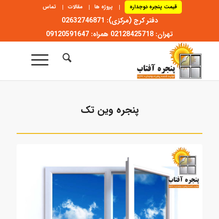
قیمت پنجره دوجداره
پروژه ها
مقالات
تماس
دفتر کرج (مرکزی): 02632746871
تهران: 02128425718 همراه: 09120591647
پنجره وین تک