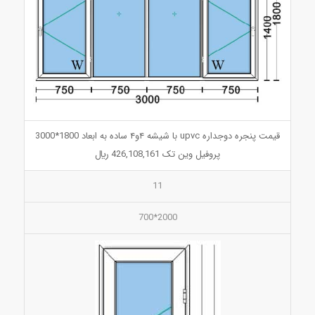
قیمت پنجره دوجداره upvc با شیشه ۴و۴ ساده به ابعاد 1800*3000
پروفیل وین تک 426,108,161 ريال
11
2000*700