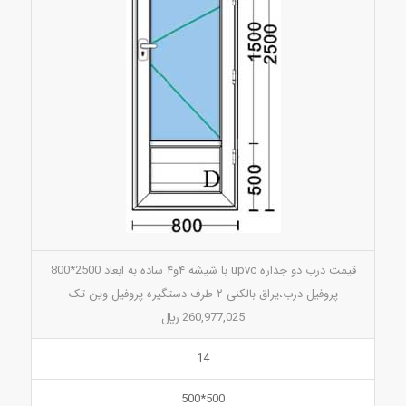
قیمت درب دو جداره upvc با شیشه ۴و۴ ساده به ابعاد 2500*800
پروفیل درب،یراق بالکنی ۲ طرف دستگیره پروفیل وین تک
260,977,025 ريال
14
500*500