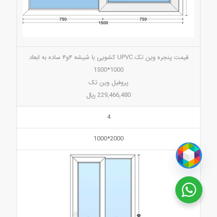
قیمت پنجره وین تک UPVC کشویی با شیشه ۴و۴ ساده به ابعاد
1000*1500
پروفیل وین تک
229,466,480 ريال
4
2000*1000