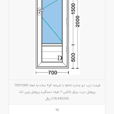
قیمت درب دو جداره upvc با شیشه ۴و۴ ساده به ابعاد 2000*700
پروفیل درب، یراق بالکنی ۲ طرف دستگیره پروفیل وین تک
218,449,030 ريال
12