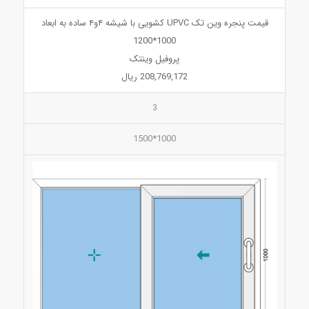
قیمت پنجره وین تک UPVC کشویی با شیشه ۴و۴ ساده به ابعاد
1000*1200
پروفیل وینتک
208,769,172 ریال
3
1000*1500