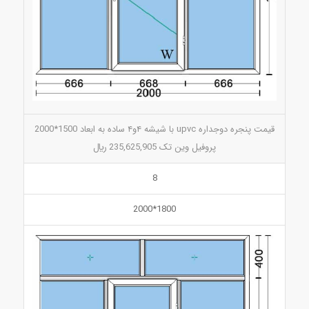
قیمت پنجره دوجداره upvc با شیشه ۴و۴ ساده به ابعاد 1500*2000
پروفیل وین تک 235,625,905 ريال
8
1800*2000