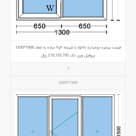
قیمت پنجره دوجداره upvc با شیشه ۴و۴ ساده به ابعاد 1800*1300
پروفیل وین تک 210,153,792 ريال
7
1500*2000