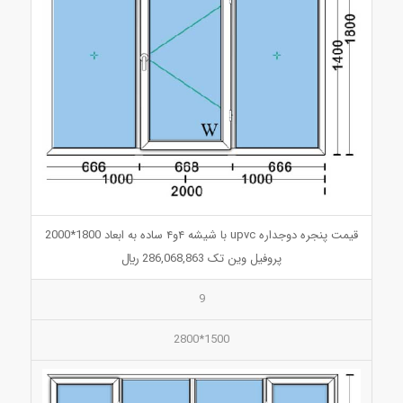
قیمت پنجره دوجداره upvc با شیشه ۴و۴ ساده به ابعاد 1800*2000
پروفیل وین تک 286,068,863 ريال
9
1500*2800