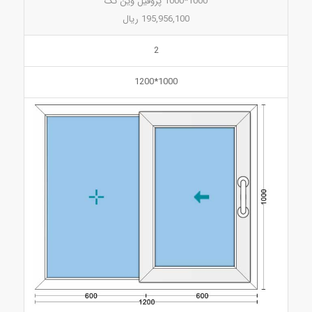
1000*1000 پروفیل وین تک
195,956,100 ریال
2
1000*1200