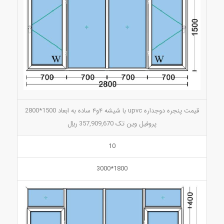
قیمت پنجره دوجداره upvc با شیشه ۴و۴ ساده به ابعاد 1500*2800
پروفیل وین تک 357,909,670 ريال
10
1800*3000