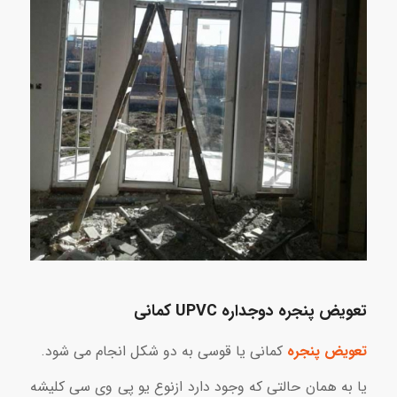
تعويض
پنجره دوجداره UPVC کمانی
تعويض پنجره
کمانی يا قوسى به دو شکل انجام می شود.
یا به همان حالتی که وجود دارد ازنوع يو پى وى سى کليشه