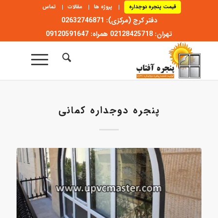
قیمت پنجره دوجداره
پروژه ها
مقالات
تماس
دفتر کرج (مرکزی): 02632746871
تهران: 02128425718 همراه: 09120591647
پنجره دوجداره کمانی